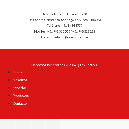
Jr. República del Líbano Nº 220
Urb. Santa Constanza, Santiago de Surco – 150023
Teléfono: +51 1 434 3739
Móviles: +51 998 315 555 / +51 998 312 222
E-mail: contacto@quickferr.com
Derechos Reservados © 2026 Quick Ferr S.A.
Home
Nosotros
Servicios
Productos
Contacto