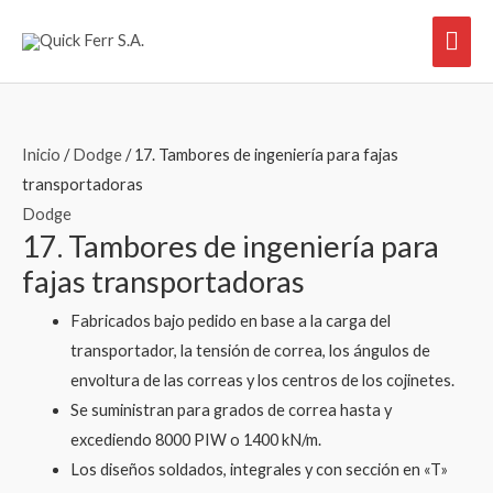
Ir
Men
al
contenido
prin
Inicio
/
Dodge
/ 17. Tambores de ingeniería para fajas
transportadoras
Dodge
17. Tambores de ingeniería para
fajas transportadoras
Fabricados bajo pedido en base a la carga del
transportador, la tensión de correa, los ángulos de
envoltura de las correas y los centros de los cojinetes.
Se suministran para grados de correa hasta y
excediendo 8000 PIW o 1400 kN/m.
Los diseños soldados, integrales y con sección en «T»