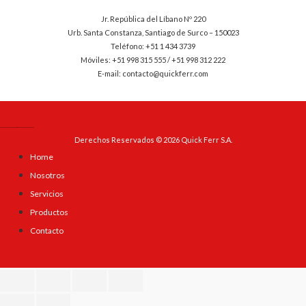
Jr. República del Líbano Nº 220
Urb. Santa Constanza, Santiago de Surco – 150023
Teléfono: +51 1 434 3739
Móviles: +51 998 315 555 / +51 998 312 222
E-mail: contacto@quickferr.com
Derechos Reservados © 2026 Quick Ferr S.A.
Home
Nosotros
Servicios
Productos
Contacto