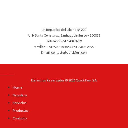
Jr. República del Líbano Nº 220
Urb. Santa Constanza, Santiago de Surco – 150023
Teléfono: +51 1 434 3739
Móviles: +51 998 315 555 / +51 998 312 222
E-mail: contacto@quickferr.com
Derechos Reservados © 2026 Quick Ferr S.A.
Home
Nosotros
Servicios
Productos
Contacto