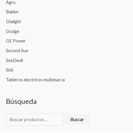
s
Agru
c
Baldor
a
Dialight
r
Dodge
p
GE Power
o
Second Sun
r
SeeDevil
:
Sick
Tableros electricos multimarca
Búsqueda
Buscar