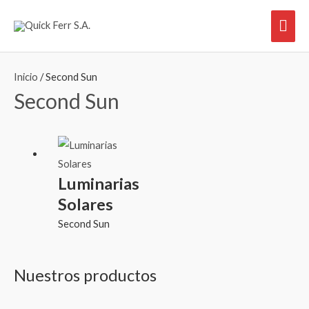
Ir
Men
al
contenido
prin
Inicio
/ Second Sun
Second Sun
Luminarias
Solares
Second Sun
Nuestros productos
B
u